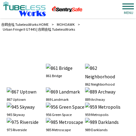
MENU
合同会社 TubelessWorks HOME
>
MOHOAWK
>
Urban Fringe II GT445 | 合同会社 TubelessWorks
861 Bridge
862 Neighborhood
867 Uptown
869 Landmark
889 Archway
945 Skyway
956 Green Space
959 Metropolis
975 Riverside
985 Metroscape
989 Darklands