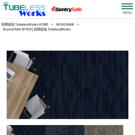
MENU
合同会社 TubelessWorks HOME
>
MOHOAWK
>
Shared Path BT429 | 合同会社 TubelessWorks