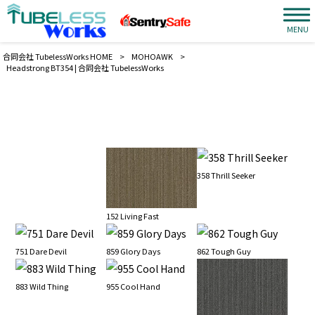
MENU
合同会社 TubelessWorks HOME
>
MOHOAWK
>
Headstrong BT354 | 合同会社 TubelessWorks
358 Thrill Seeker
152 Living Fast
751 Dare Devil
859 Glory Days
862 Tough Guy
883 Wild Thing
955 Cool Hand