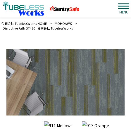
MENU
合同会社 TubelessWorks HOME
>
MOHOAWK
>
Disruptive Path BT430 | 合同会社 TubelessWorks