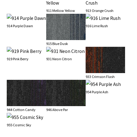
911 Mellow Yellow
913 Orange Crush
914 Purple Dawn
916 Lime Rush
915 Blue Dusk
919 Pink Berry
931 Neon Citron
933 Crimson Flash
954 Purple Ash
944 Cotton Candy
946 Above Par
955 Cosmic Sky